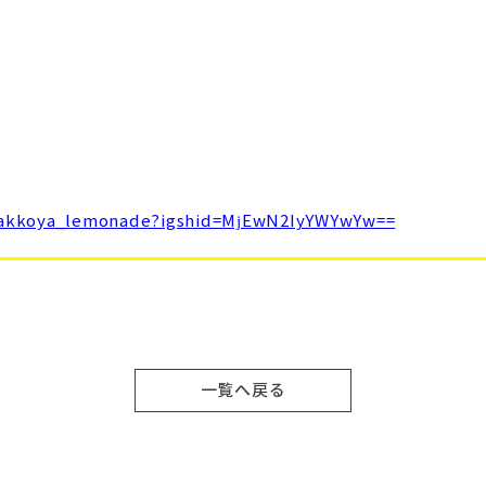
hyakkoya_lemonade?igshid=MjEwN2IyYWYwYw==
一覧へ戻る