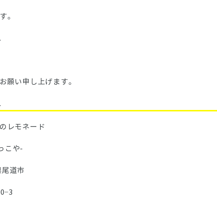
す。
.
お願い申し上げます。
.
のレモネード
こや-
県尾道市
−3