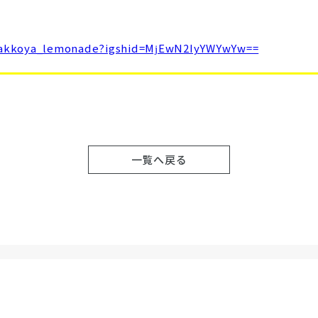
hyakkoya_lemonade?igshid=MjEwN2IyYWYwYw==
一覧へ戻る