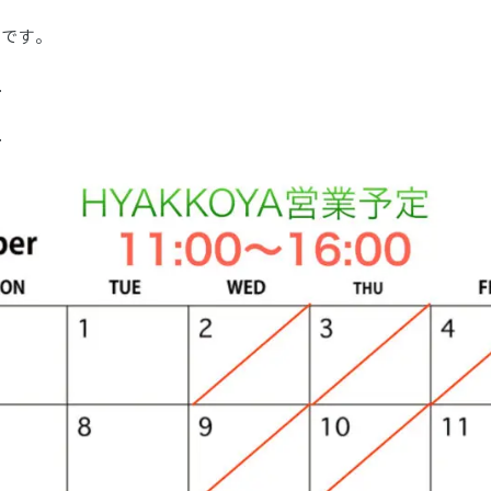
せです。
.
.