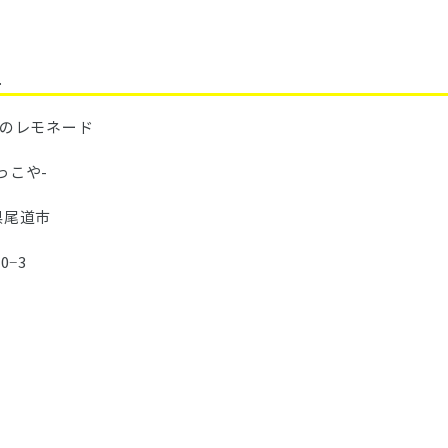
.
のレモネード
こや-
県尾道市
−3