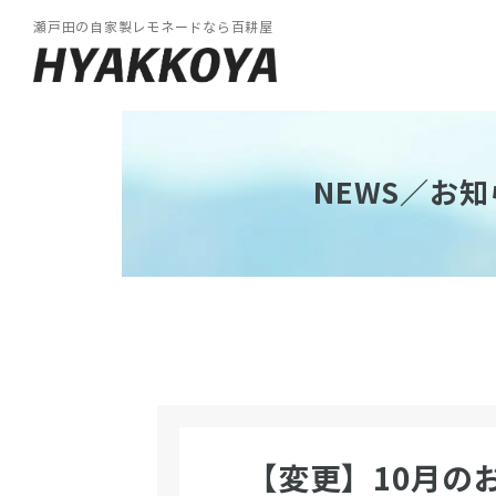
瀬戸田の自家製レモネードなら百耕屋
NEWS／お知
【変更】10月の