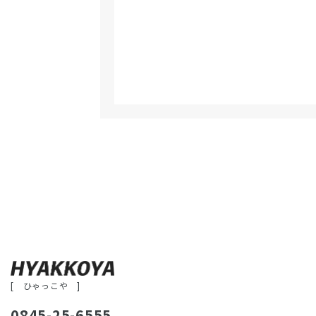
[ ひゃっこや ]
0845-25-6555