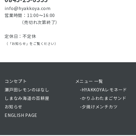
info@hyakkoya.com
営業時間：11:00〜16:00
（売切れ次第終了）
定休日：不定休
（「お知らせ」をご覧ください）
コンセプト
メニュー 一覧
瀬戸田レモンのはなし
-HYAKKOYAレモネード
しまなみ海道の百耕屋
-かりふわたまごサンド
お知らせ
-夕焼けメンチカツ
ENGLISH PAGE