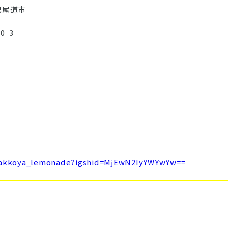
県尾道市
−3
hyakkoya_lemonade?igshid=MjEwN2IyYWYwYw==