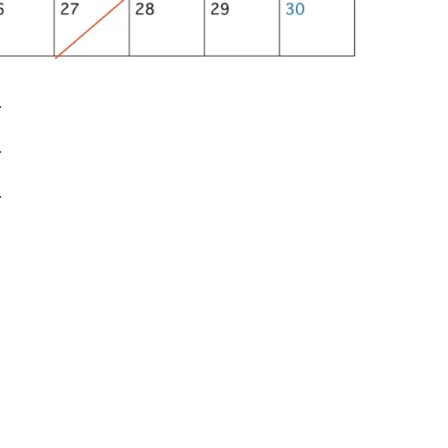
.
.
.