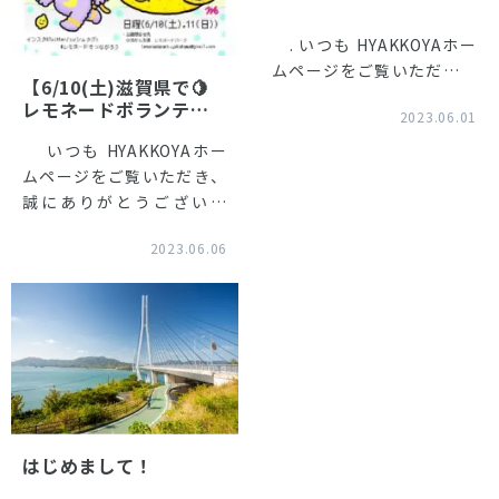
ール開催中♪】
. いつも HYAKKOYAホー
ムページをご覧いただき、
【6/10(土)滋賀県で🍋
誠にありがとうございま
レモネードボランティ
2023.06.01
す！ 店主のぶるです。
ア🍋やります❣️】
.
いつも HYAKKOYAホー
今年の3月に瀬戸田の名所
ムページをご覧いただき、
「耕三寺・未来心の丘」目
誠にありがとうございま
の前で 【
す！ 店主のぶるです。
2023.06.06
.
6/9(金).10(土).11(日)は 滋
賀県で開催される このイベ
ントに参加してきま
はじめまして！