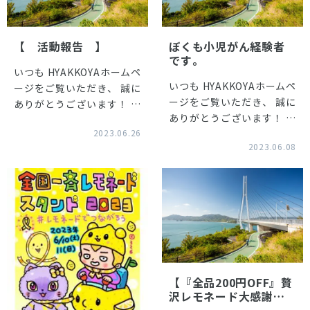
【 活動報告 】
ぼくも小児がん経験者
です。
いつも HYAKKOYAホームペ
いつも HYAKKOYAホームペ
ージをご覧いただき、 誠に
ージをご覧いただき、 誠に
ありがとうございます！ 店
ありがとうございます！ 店
主のぶるです。
2023.06.26
主のぶるです。
.
2023.06.08
. さあ、
.
いよいよ 今週末は広島で F
. 6/10(土)に参
Fが開催されますね〜！！
加した 滋賀県のイベント
.
【『全品200円OFF』贅
沢レモネード大感謝セ