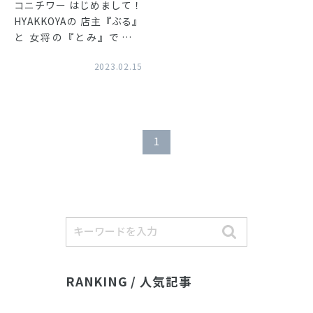
コニチワー はじめまして！
HYAKKOYAの 店主『ぶる』
と 女将の『とみ』です。
夫婦あわせて ブルトミです
2023.02.15
＼(^^)／ ぼくたちは 広島市
で10年営んでいた 洋食屋
『ぶると味』を閉店し、 20
22年の暮れに ここ瀬
1
RANKING / 人気記事