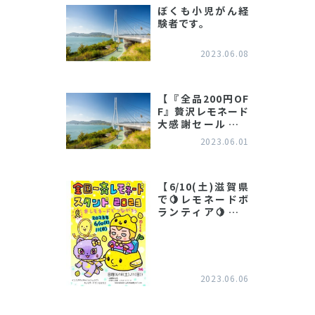
ぼくも小児がん経
験者です。
2023.06.08
【『全品200円OF
F』贅沢レモネード
大感謝セール開催
中♪】
2023.06.01
【6/10(土)滋賀県
で🍋レモネードボ
ランティア🍋やり
ます❣️】
2023.06.06